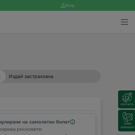
Вход
3
Издай застраховка
КОНТАКТИ
нулиране на самолетен билет
ЗАЯВИ
ОБАЖДАНЕ
окрива рисковете: