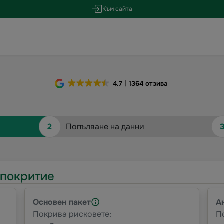
Към сайта
4.7
1364 отзива
2
Попълване на данни
 покритие
Основен пакет
А
Покрива рисковете:
П