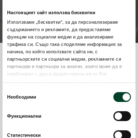
Настоящият сайт използва бисквитки
Използваме „бисквитки“, за да персонализираме
съдържанието и рекламите, да предоставяме
функции на социални медии и да анализираме
трафика си. Също така споделяме информация за
начина, по който използвате сайта ни, с
партньорските си социални медии, рекламните си
партньори и партньори за анализ, които може да я
комбинират с друга предоставена им от Вас
информация или с такава, която са събрали от
Имаш нужда от помощ?
ползването от Ваша страна на услугите им. Ако
Избор
продължавате да използвате нашия уебсайт, Вие се
Необходими
на
Не си сигурен какво да избереш?
съгласявате с нашите "бисквитки". Можете да
съгласие
оттеглите съгласието си от тези, които не са
Функционални
Свържи се с нас
задължителни за правилното функциониране на
сайта, като кликнете в съответното квадратче. За
повече информация:
Политика за използване на
Статистически