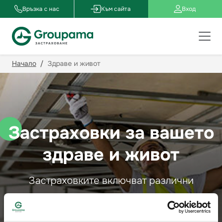
Връзка с нас
Към сайта
Вход
Начало
Здраве и живот
Застраховки за вашето
здраве и живот
Застраховките включват различни
покрития и застрахователни суми,
съобразени с нуждите на клиента.