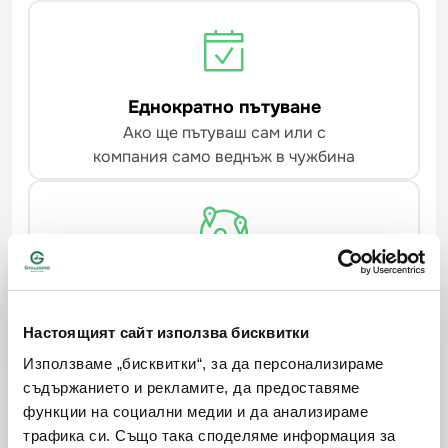
Еднократно пътуване
Ако ще пътуваш сам или с
компания само веднъж в чужбина
Многократно пътуване
Ако ще пътуваш сам неограничен
Настоящият сайт използва бисквитки
брой пъти за годината в чужбина
Използваме „бисквитки“, за да персонализираме
съдържанието и рекламите, да предоставяме
Продължи
функции на социални медии и да анализираме
трафика си. Също така споделяме информация за